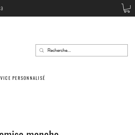
da
RVICE PERSONNALISÉ
emise manche