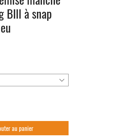
g BIll à snap
leu
outer au panier