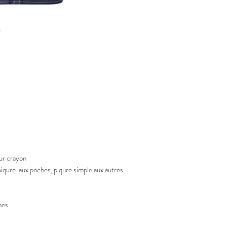
 
our crayon
piqure aux poches, piqure simple aux autres
hes