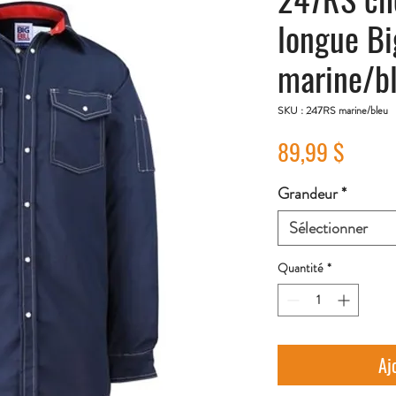
longue Bi
marine/b
SKU : 247RS marine/bleu
Prix
89,99 $
Grandeur
*
Sélectionner
Quantité
*
Aj