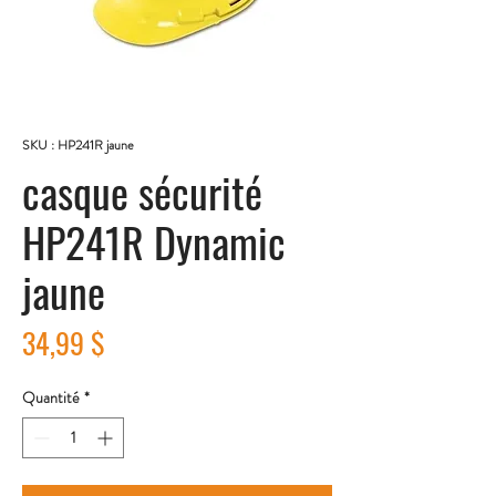
SKU : HP241R jaune
casque sécurité
HP241R Dynamic
jaune
Prix
34,99 $
Quantité
*