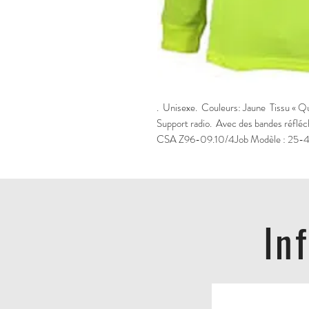
.  Unisexe.  Couleurs: Jaune  Tissu « 
Support radio.  Avec des bandes réfléchi
CSA Z96-09.10/4Job Modèle : 25-
In