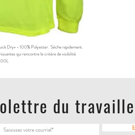
Quick Dry» - 100% Polyester.  Sèche rapidement.  
ssantes qui rencontre le critère de visibilité 
400L
folettre du travaill
E