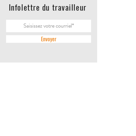
Infolettre du travailleur
Envoyer
ACCUEIL
L'ENTREPRISE
DES QUESTIONS?
CONTACTEZ-NOUS
POLITIQUES DE RETOUR
POLITIQUE DE CONFIDENTIALITÉ
LA BOUTIQUE
BOTTES | SOULIERS
PANTALONS