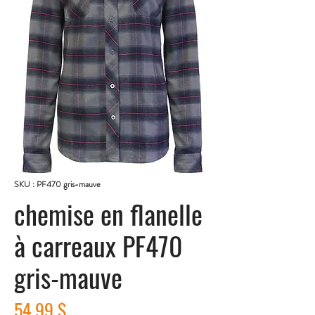
SKU : PF470 gris-mauve
chemise en flanelle
à carreaux PF470
gris-mauve
Prix
54,99 $