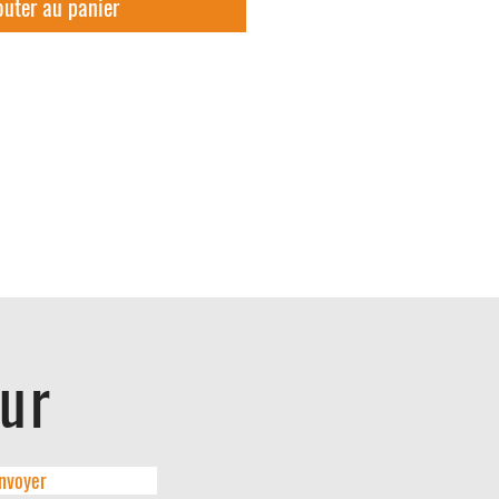
outer au panier
eur
nvoyer