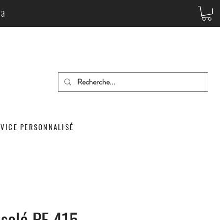
da
RVICE PERSONNALISÉ
solé PF 415