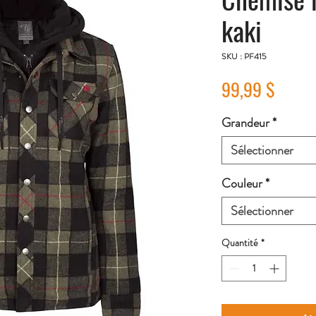
kaki
SKU : PF415
Prix
99,99 $
Grandeur
*
Sélectionner
Couleur
*
Sélectionner
Quantité
*