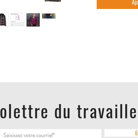
Aj
folettre du travaill
E