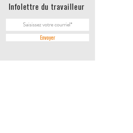
Infolettre du travailleur
Envoyer
ACCUEIL
L'ENTREPRISE
DES QUESTIONS?
CONTACTEZ-NOUS
POLITIQUES DE RETOUR
POLITIQUE DE CONFIDENTIALITÉ
LA BOUTIQUE
BOTTES | SOULIERS
PANTALONS