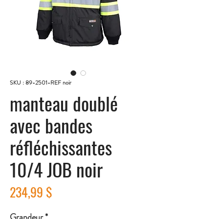
SKU : 89-2501-REF noir
manteau doublé
avec bandes
réfléchissantes
10/4 JOB noir
Prix
234,99 $
Grandeur
*