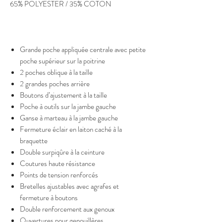
65% POLYESTER / 35% COTON
Grande poche appliquée centrale avec petite
poche supérieur sur la poitrine
2 poches oblique à la taille
2 grandes poches arrière
Boutons d’ajustement à la taille
Poche à outils sur la jambe gauche
Ganse à marteau à la jambe gauche
Fermeture éclair en laiton caché à la
braquette
Double surpiqûre à la ceinture
Coutures haute résistance
Points de tension renforcés
Bretelles ajustables avec agrafes et
fermeture à boutons
Double renforcement aux genoux
Ouvertures pour genouillères