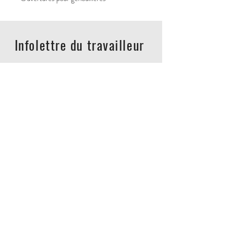
Infolettre du travailleur
Envoyer
ACCUEIL
L'ENTREPRISE
DES QUESTIONS?
CONTACTEZ-NOUS
POLITIQUES DE RETOUR
POLITIQUE DE CONFIDENTIALITÉ