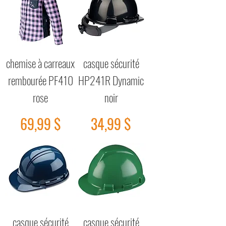
chemise à carreaux
casque sécurité
rembourée PF410
HP241R Dynamic
rose
noir
Prix
Prix
69,99 $
34,99 $
casque sécurité
casque sécurité