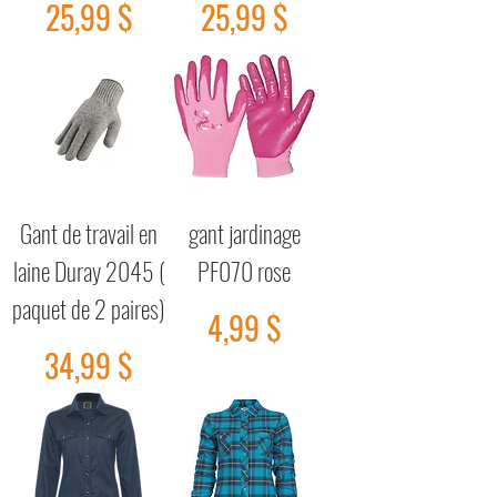
Prix
Prix
25,99 $
25,99 $
Gant de travail en
gant jardinage
laine Duray 2045 (
PF070 rose
paquet de 2 paires)
Prix
4,99 $
Prix
34,99 $