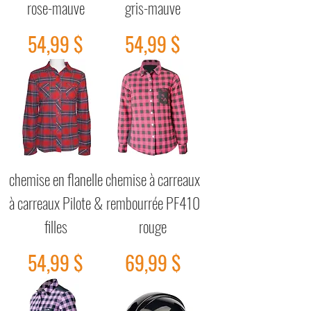
rose-mauve
gris-mauve
Prix
Prix
54,99 $
54,99 $
chemise en flanelle
chemise à carreaux
à carreaux Pilote &
rembourrée PF410
filles
rouge
Prix
Prix
54,99 $
69,99 $