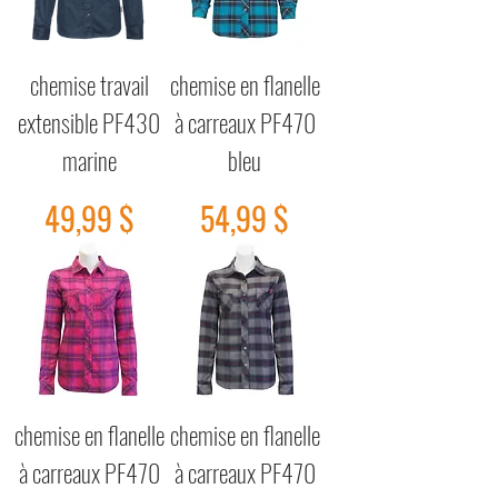
chemise travail
chemise en flanelle
extensible PF430
à carreaux PF470
marine
bleu
Prix
Prix
49,99 $
54,99 $
chemise en flanelle
chemise en flanelle
à carreaux PF470
à carreaux PF470