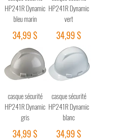
HP241R Dynamic
HP241R Dynamic
bleu marin
vert
Prix
Prix
34,99 $
34,99 $
casque sécurité
casque sécurité
HP241R Dynamic
HP241R Dynamic
gris
blanc
Prix
Prix
34,99 $
34,99 $