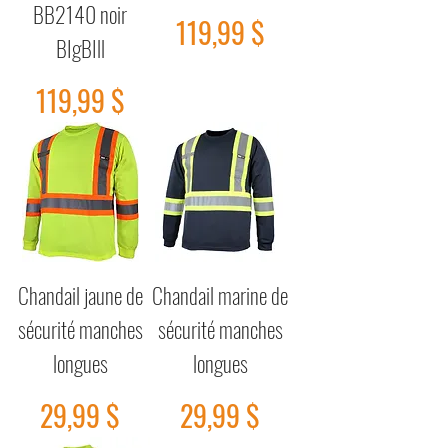
BB2140 noir
Prix
119,99 $
BIgBIll
Prix
119,99 $
Chandail jaune de
Chandail marine de
sécurité manches
sécurité manches
longues
longues
Prix
Prix
29,99 $
29,99 $