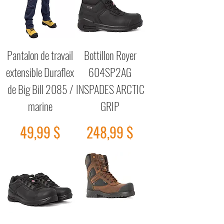
Pantalon de travail
Bottillon Royer
extensible Duraflex
604SP2AG
de Big Bill 2085 /
INSPADES ARCTIC
marine
GRIP
Prix
Prix
49,99 $
248,99 $