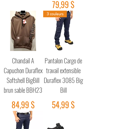
Prix
79,99 $
3 couleurs
Chandail A
Pantalon Cargo de
Capuchon Duraflex
travail extensible
Softshell BigBill
Duraflex 3085 Big
brun sable BBH23
Bill
Prix
Prix
84,99 $
54,99 $