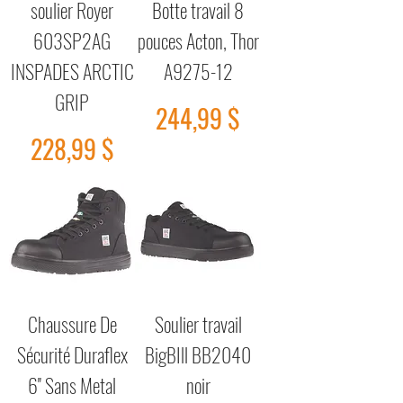
soulier Royer
Botte travail 8
603SP2AG
pouces Acton, Thor
INSPADES ARCTIC
A9275-12
GRIP
Prix
244,99 $
Prix
228,99 $
Chaussure De
Soulier travail
Sécurité Duraflex
BigBIll BB2040
6'' Sans Metal
noir