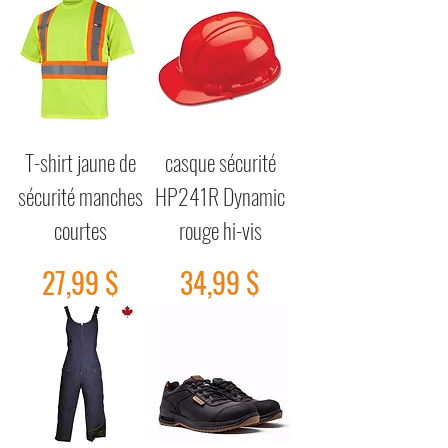
T-shirt jaune de
casque sécurité
sécurité manches
HP241R Dynamic
courtes
rouge hi-vis
Prix
Prix
27,99 $
34,99 $