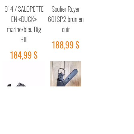
914 / SALOPETTE
Soulier Royer
EN «DUCK»
601SP2 brun en
marine/bleu Big
cuir
BIll
Prix
188,99 $
Prix
184,99 $
Soulier Royer
Ceinture en cuir
602SP2 noir cuir
véritable noir