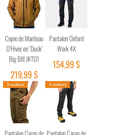
Copie de Manteau
Pantalon Oxford
D’Hiver en ‘Duck’
Work 4X
Big BIll JKT01
Prix
154,99 $
Prix
219,99 $
3 couleurs
3 couleurs
Pantalon Cargo de
Pantalon Cargo de