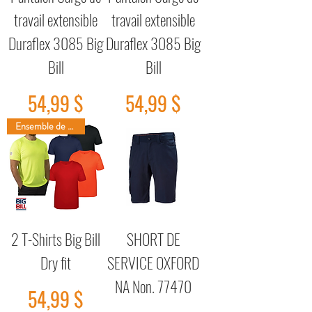
travail extensible
travail extensible
Duraflex 3085 Big
Duraflex 3085 Big
Bill
Bill
Prix
Prix
54,99 $
54,99 $
Ensemble de 2 t-shirts
2 T-Shirts Big Bill
SHORT DE
Dry fit
SERVICE OXFORD
NA Non. 77470
Prix
54,99 $