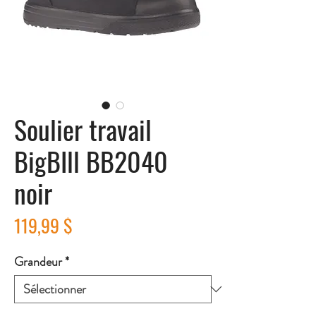
Soulier travail
BigBIll BB2040
noir
Prix
119,99 $
Grandeur
*