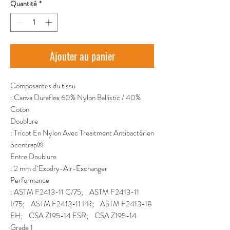
Quantité
*
Ajouter au panier
Composantes du tissu
: Canva Duraflex 60% Nylon Ballistic / 40%
Coton
Doublure
: Tricot En Nylon Avec Treaitment Antibactérien
Scentrap®
Entre Doublure
: 2 mm d`Exodry-Air-Exchanger
Performance
: ASTM F2413-11 C/75; ASTM F2413-11
I/75; ASTM F2413-11 PR; ASTM F2413-18
EH; CSA Z195-14 ESR; CSA Z195-14
Grade 1