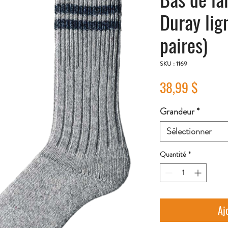
Duray lig
paires)
SKU : 1169
Prix
38,99 $
Grandeur
*
Sélectionner
Quantité
*
Aj