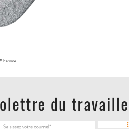
9.5 Femme
folettre du travaill
E