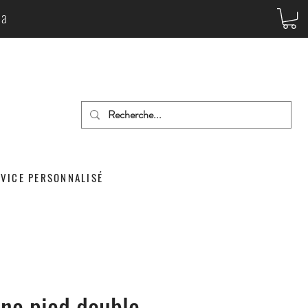
da
RVICE PERSONNALISÉ
ine pied double