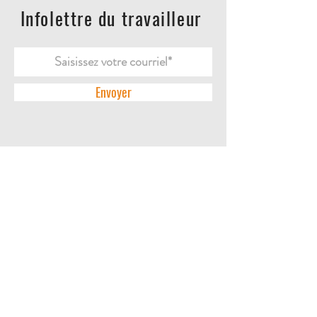
Infolettre du travailleur
Envoyer
ACCUEIL
L'ENTREPRISE
DES QUESTIONS?
CONTACTEZ-NOUS
POLITIQUES DE RETOUR
POLITIQUE DE CONFIDENTIALITÉ
LA BOUTIQUE
BOTTES | SOULIERS
PANTALONS