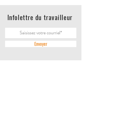
Infolettre du travailleur
Envoyer
ACCUEIL
L'ENTREPRISE
DES QUESTIONS?
CONTACTEZ-NOUS
POLITIQUES DE RETOUR
POLITIQUE DE CONFIDENTIALITÉ
LA BOUTIQUE