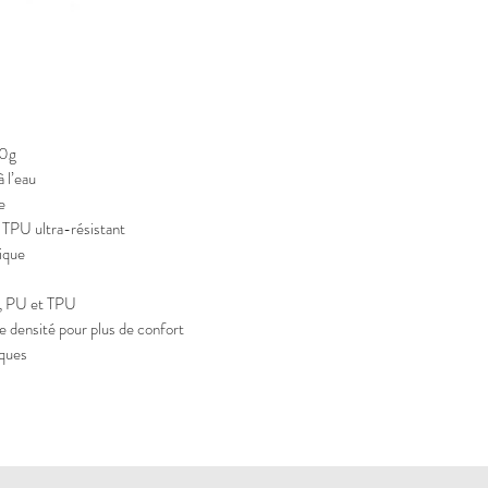
00g
à l’eau
e
PU ultra-résistant
ique
c, PU et TPU
e densité pour plus de confort
iques