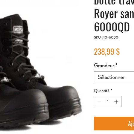
Royer san
6000QD
SKU : 10-6000
Prix
238,99 $
Grandeur
*
Sélectionner
Quantité
*
Aj