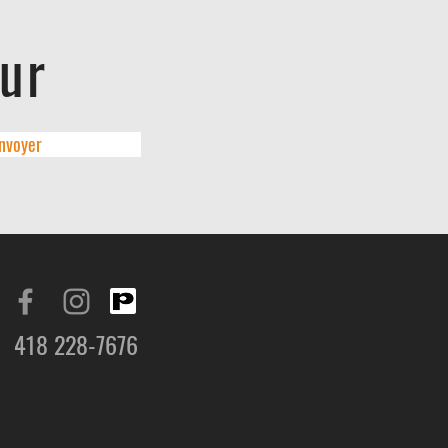
eur
nvoyer
418 228-7676