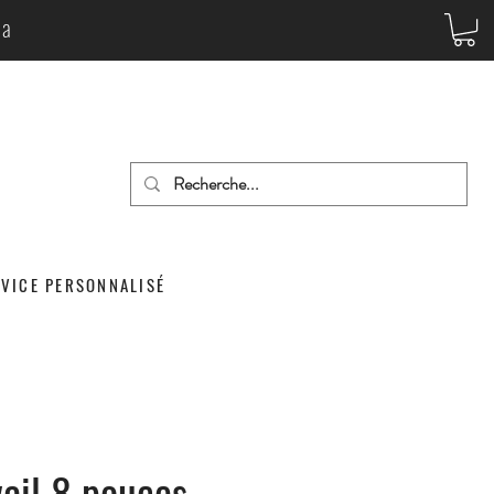
da
RVICE PERSONNALISÉ
vail 8 pouces