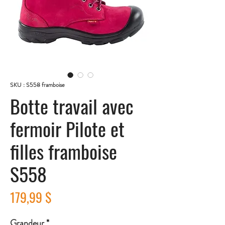
SKU : S558 framboise
Botte travail avec
fermoir Pilote et
filles framboise
S558
Prix
179,99 $
Grandeur
*