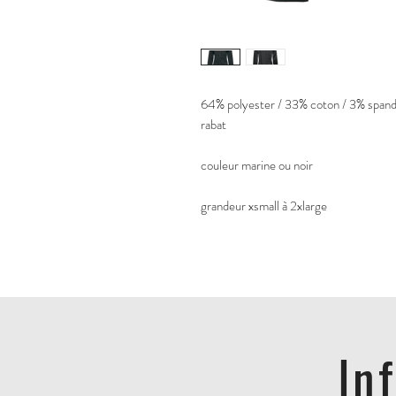
64% polyester / 33% coton / 3% spande
rabat 
couleur marine ou noir
grandeur xsmall à 2xlarge
In