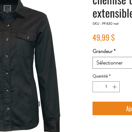
extensib
SKU : PF430 noir
Prix
49,99 $
Grandeur
*
Sélectionner
Quantité
*
Aj