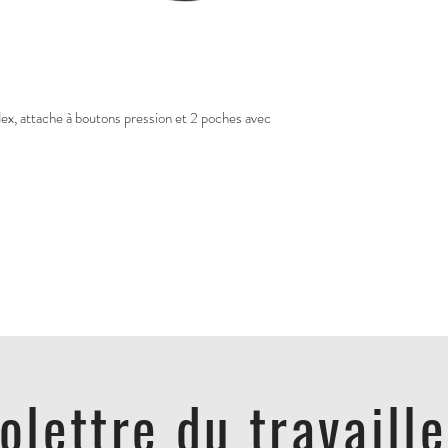
x, attache à boutons pression et 2 poches avec 
folettre du travaill