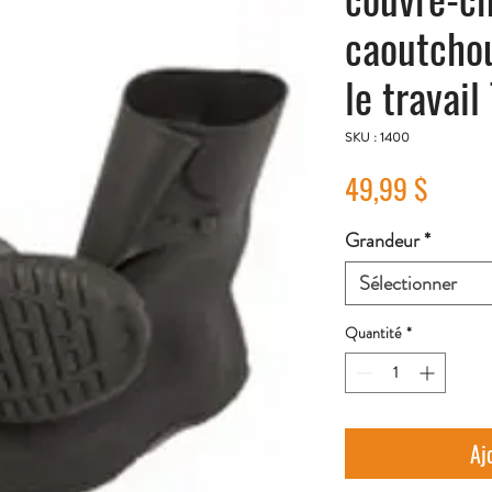
caoutchou
le travail
SKU : 1400
Prix
49,99 $
Grandeur
*
Sélectionner
Quantité
*
Aj