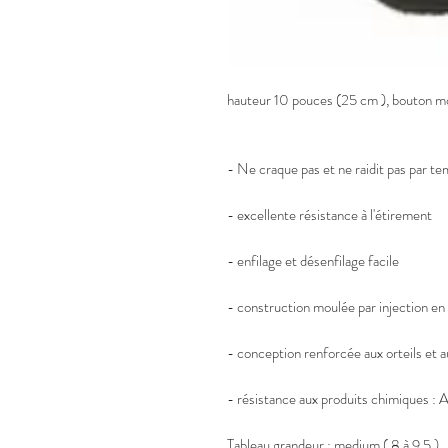
- Ne craque pas et ne raidit pas par te
- excellente résistance à l'étirement
- enfilage et désenfilage facile
- construction moulée par injection en
- conception renforcée aux orteils et a
- résistance aux produits chimiques : A
Tableau grandeur : medium ( 8 à 9.5 )