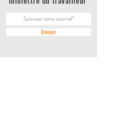
Infolettre du travailleur
Envoyer
ACCUEIL
L'ENTREPRISE
DES QUESTIONS?
CONTACTEZ-NOUS
POLITIQUES DE RETOUR
POLITIQUE DE CONFIDENTIALITÉ
LA BOUTIQUE
BOTTES | SOULIERS
PANTALONS
CHEMISES