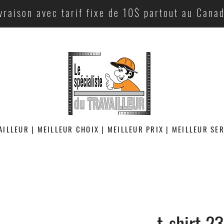
vraison avec tarif fixe de 10$ partout au Cana
AILLEUR | MEILLEUR CHOIX | MEILLEUR PRIX | MEILLEUR SE
t-shirt 2