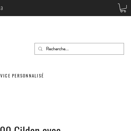
da
RVICE PERSONNALISÉ
300 Gildan avec