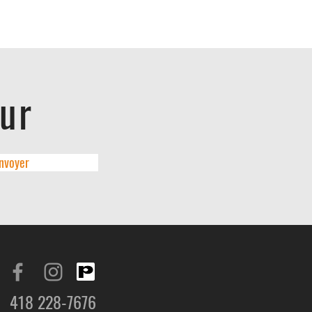
eur
nvoyer
418 228-7676