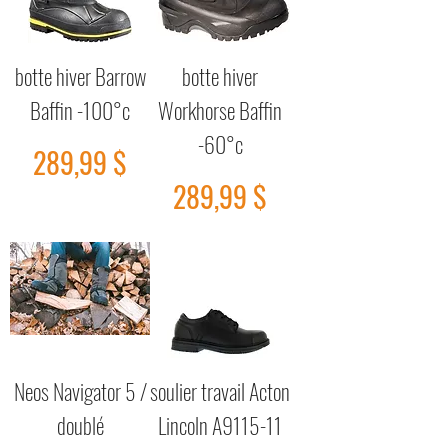
botte hiver Barrow
botte hiver
Baffin -100°c
Workhorse Baffin
-60°c
Prix
289,99 $
Prix
289,99 $
Neos Navigator 5 /
soulier travail Acton
doublé
Lincoln A9115-11