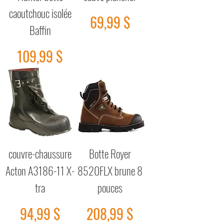
caoutchouc isolée
Prix
69,99 $
Baffin
Prix
109,99 $
couvre-chaussure
Botte Royer
Acton A3186-11 X-
8520FLX brune 8
tra
pouces
Prix
Prix
94,99 $
208,99 $