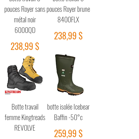
pouces Royer sans
pouces Royer brune
métal noir
8400FLX
6000QD
Prix
238,99 $
Prix
238,99 $
Botte travail
botte isolée Icebear
femme Kingtreads
Baffin -50°c
REVOLVE
Prix
259,99 $