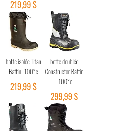
Prix
219,99 $
botte isolée Titan
botte doublée
Baffin -100°c
Constructor Baffin
-100°c
Prix
219,99 $
Prix
299,99 $