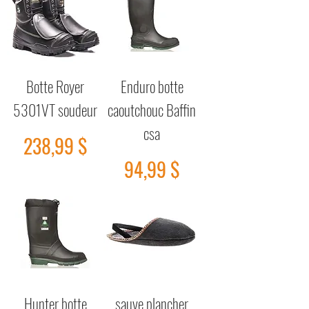
Botte Royer
Enduro botte
5301VT soudeur
caoutchouc Baffin
csa
Prix
238,99 $
Prix
94,99 $
Hunter botte
sauve plancher