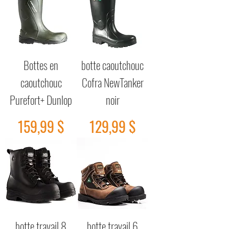
Bottes en
botte caoutchouc
caoutchouc
Cofra NewTanker
Purefort+ Dunlop
noir
Prix
Prix
159,99 $
129,99 $
botte travail 8
botte travail 6