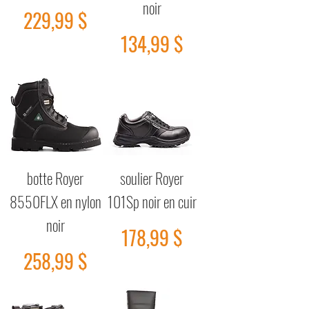
noir
Prix
229,99 $
Prix
134,99 $
botte Royer
soulier Royer
8550FLX en nylon
101Sp noir en cuir
noir
Prix
178,99 $
Prix
258,99 $