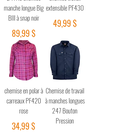
manche longue Big
extensible PF430
BIll à snap noir
Prix
49,99 $
Prix
89,99 $
chemise en polar à
Chemise de travail
carreaux PF420
à manches longues
rose
247 Bouton
Pression
Prix
34,99 $