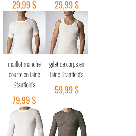
Prix
Prix
29,99 $
29,99 $
maillot manche
gilet de corps en
courte en laine
laine Stanfield's
Stanfield's
Prix
59,99 $
Prix
79,99 $