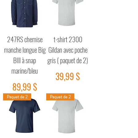
247RS chemise
t-shirt 2300
manche longue Big
Gildan avec poche
BIll à snap
gris ( paquet de 2)
marine/bleu
Prix
39,99 $
Prix
89,99 $
Paquet de 2
Paquet de 2