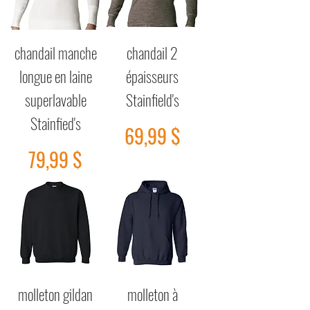
chandail manche
chandail 2
longue en laine
épaisseurs
superlavable
Stainfield's
Stainfied's
Prix
69,99 $
Prix
79,99 $
molleton gildan
molleton à