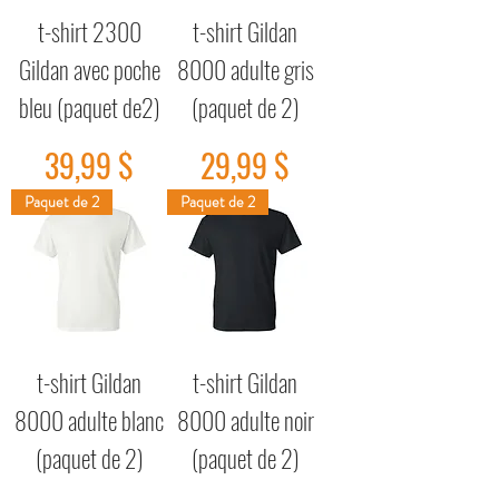
t-shirt 2300
t-shirt Gildan
Gildan avec poche
8000 adulte gris
bleu (paquet de2)
(paquet de 2)
Prix
Prix
39,99 $
29,99 $
Paquet de 2
Paquet de 2
t-shirt Gildan
t-shirt Gildan
8000 adulte blanc
8000 adulte noir
(paquet de 2)
(paquet de 2)