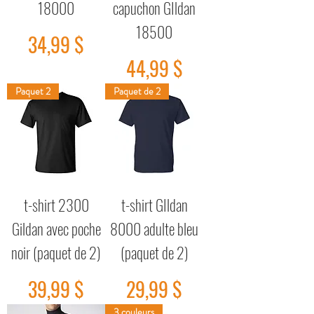
18000
capuchon GIldan
18500
Prix
34,99 $
Prix
44,99 $
Paquet 2
Paquet de 2
t-shirt 2300
t-shirt GIldan
Gildan avec poche
8000 adulte bleu
noir (paquet de 2)
(paquet de 2)
Prix
Prix
39,99 $
29,99 $
3 couleurs