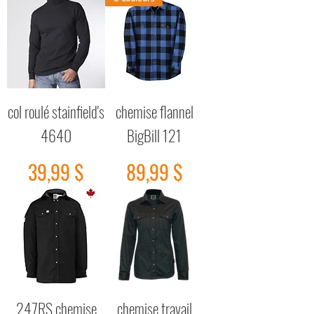
col roulé stainfield's
chemise flannel
4640
BigBill 121
Prix
Prix
39,99 $
89,99 $
247RS chemise
chemise travail