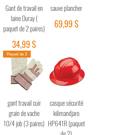
Gant de travail en
sauve plancher
laine Duray (
Prix
69,99 $
paquet de 2 paires)
Prix
34,99 $
Paquet de 3
gant travail cuir
casque sécurité
grain de vache
kilimandjaro
10/4 job (3 paires)
HP641R (paquet
de 2)