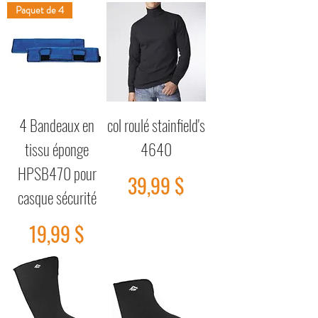
Paquet de 4
4 Bandeaux en
col roulé stainfield's
tissu éponge
4640
HPSB470 pour
Prix
39,99 $
casque sécurité
Prix
19,99 $