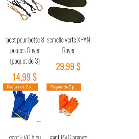
lacet pour botte 8
semelle verte XPAN
pouces Royer
Royer
(paquet de 3)
Prix
29,99 $
Prix
14,99 $
Paquet de 2 paires
Paquet de 2 paires
gant PVC bleu
gant PVC orange