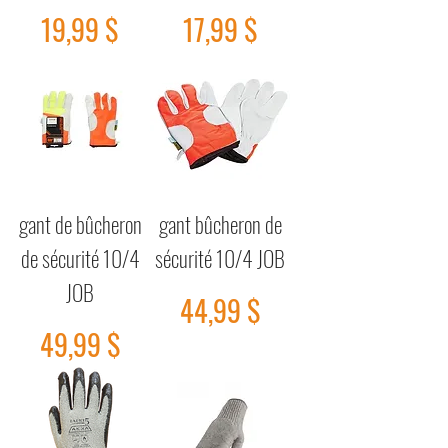
Prix
Prix
19,99 $
17,99 $
gant de bûcheron
gant bûcheron de
de sécurité 10/4
sécurité 10/4 JOB
JOB
Prix
44,99 $
Prix
49,99 $