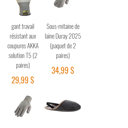
gant travail
Sous-mitaine de
résistant aux
laine Duray 2025
coupures AKKA
(paquet de 2
solution T5 (2
paires)
paires)
Prix
34,99 $
Prix
29,99 $