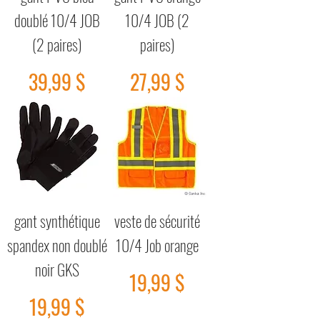
doublé 10/4 JOB
10/4 JOB (2
(2 paires)
paires)
Prix
Prix
39,99 $
27,99 $
gant synthétique
veste de sécurité
spandex non doublé
10/4 Job orange
noir GKS
Prix
19,99 $
Prix
19,99 $