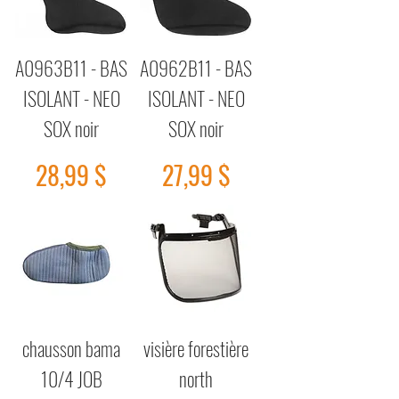
A0963B11 - BAS
A0962B11 - BAS
ISOLANT - NEO
ISOLANT - NEO
SOX noir
SOX noir
Prix
Prix
28,99 $
27,99 $
chausson bama
visière forestière
10/4 JOB
north