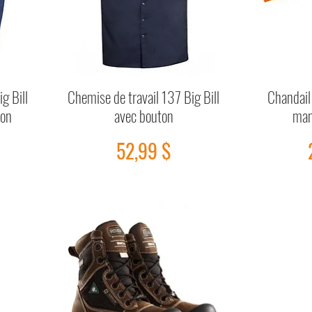
g Bill
Chemise de travail 137 Big Bill
Chandail
Aperçu rapide
ton
avec bouton
man
Prix
52,99 $