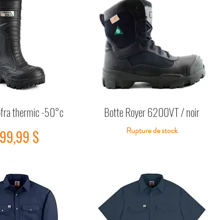
fra thermic -50°c
Botte Royer 6200VT / noir
Aperçu rapide
Aperçu rapide
Rupture de stock
rix
99,99 $