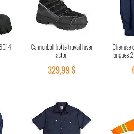
B6014
Cannonball botte travail hiver
Chemise d
Aperçu rapide
acton
longues 2
Prix
329,99 $