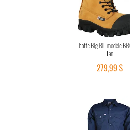
botte Big Bill modèle B
Aperçu rapide
Tan
Prix
279,99 $