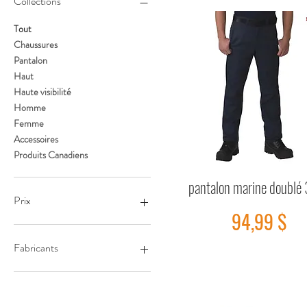
Collections
Tout
Chaussures
Pantalon
Haut
Haute visibilité
Homme
Femme
Accessoires
Produits Canadiens
pantalon marine doublé
Aperçu rapide
Prix
Prix
94,99 $
0 $CA
349 $CA
Fabricants
GKS
Dynamic