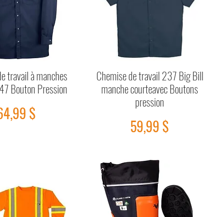
e travail à manches
Chemise de travail 237 Big Bill
Aperçu rapide
Aperçu rapide
47 Bouton Pression
manche courteavec Boutons
pression
Prix
64,99 $
Prix
59,99 $