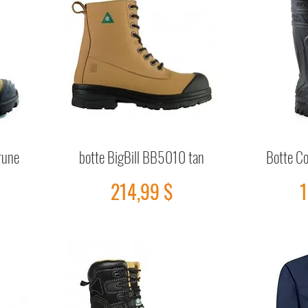
rune
botte BigBill BB5010 tan
Botte Co
Aperçu rapide
Prix
P
214,99 $
1