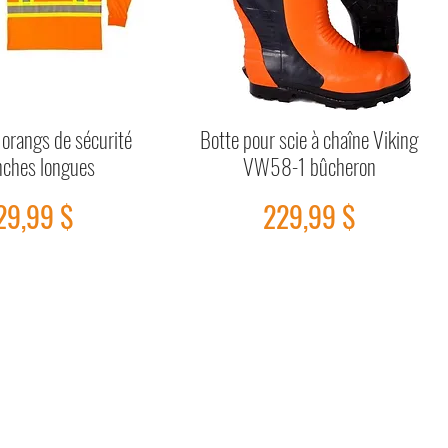
 orangs de sécurité
Botte pour scie à chaîne Viking
Aperçu rapide
Aperçu rapide
ches longues
VW58-1 bûcheron
Prix
Prix
29,99 $
229,99 $