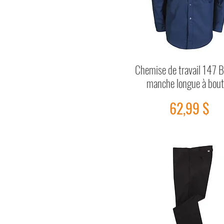
Chemise de travail 147 Bi
Aperçu rapide
manche longue à bou
Prix
62,99 $