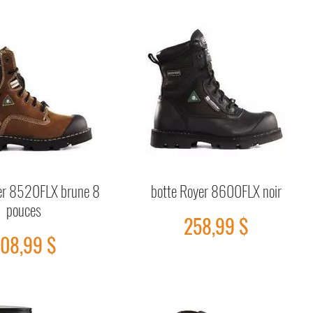
er 8520FLX brune 8
botte Royer 8600FLX noir
Aperçu rapide
Aperçu rapide
pouces
Prix
258,99 $
rix
08,99 $