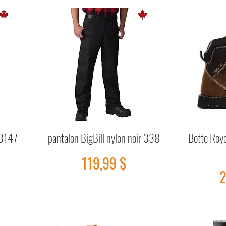
 3147
pantalon BigBill nylon noir 338
Botte Roy
Aperçu rapide
Prix
119,99 $
P
2